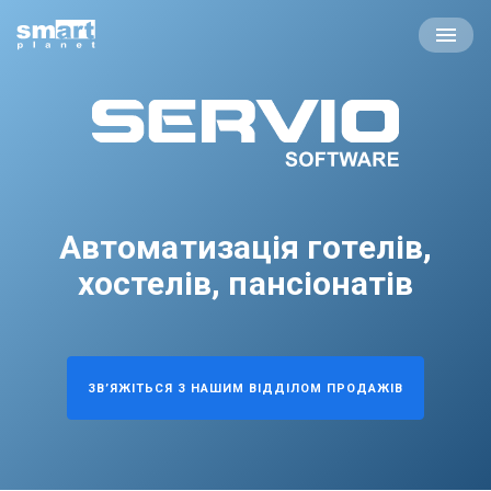
Перейти
Smartplanet
до
змісту
лідер
в
галузі
інноваційних
технологій
та
ІТ
Автоматизація готелів,
рішень
в
хостелів, пансіонатів
готельній
сфері.
ЗВ’ЯЖІТЬСЯ З НАШИМ ВІДДІЛОМ ПРОДАЖІВ