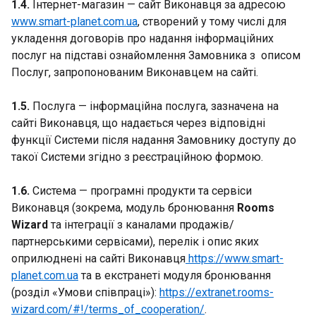
1.4.
Інтернет-магазин — сайт Виконавця за адресою
www.smart-planet.com.ua
, створений у тому числі для
укладення договорів про надання інформаційних
послуг на підставі ознайомлення Замовника з описом
Послуг, запропонованим Виконавцем на сайті.
1.5.
Послуга — інформаційна послуга, зазначена на
сайті Виконавця, що надається через відповідні
функції Системи після надання Замовнику доступу до
такої Системи згідно з реєстраційною формою.
1.6.
Система — програмні продукти та сервіси
Виконавця (зокрема, модуль бронювання
Rooms
Wizard
та інтеграції з каналами продажів/
партнерськими сервісами), перелік і опис яких
оприлюднені на сайті Виконавця
https://www.smart-
planet.com.ua
та в екстранеті модуля бронювання
(розділ «Умови співпраці»):
https://extranet.rooms-
wizard.com/#!/terms_of_cooperation/
.