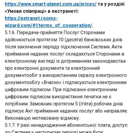
https://www.smart-planet.com.ua/prices/
та у розділі
«Умови співпраці» в екстранеті:
https://extranet.rooms-
wizard.com/#!/terms_of_cooperation/
.
5.1.6. Передача-прийняття Послуг Сторонами
здійснюється протягом 10 (десяти) банківських днів
після закінчення періоду підключення Системи. Акти
приймання наданих послуг складаються Сторонами в
електронному вигляді із дотриманням законодавства
про електронні документи та електронний
документообіг з використанням сервісу електронного
документообігу «Вчасно» і підписуються електронним
цифровим підписом. При підписанні електронним
цифровим підписом використання печатки не є
потрібним. Замовник протягом 5 (п’яти) робочих днів
підписує Акт приймання наданих послуг або направляє
Виконавцю мотивовану відмову.
5.1.7. У разі ненадходження абонентської плати, доступ
до Системи у наступному періоді може бути