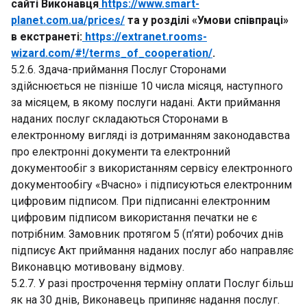
сайті Виконавця
https://www.smart-
planet.com.ua/prices/
та у розділі «Умови співпраці»
в екстранеті:
https://extranet.rooms-
wizard.com/#!/terms_of_cooperation/
.
5.2.6. Здача-приймання Послуг Сторонами
здійснюється не пізніше 10 числа місяця, наступного
за місяцем, в якому послуги надані. Акти приймання
наданих послуг складаються Сторонами в
електронному вигляді із дотриманням законодавства
про електронні документи та електронний
документообіг з використанням сервісу електронного
документообігу «Вчасно» і підписуються електронним
цифровим підписом. При підписанні електронним
цифровим підписом використання печатки не є
потрібним. Замовник протягом 5 (п’яти) робочих днів
підписує Акт приймання наданих послуг або направляє
Виконавцю мотивовану відмову.
5.2.7. У разі прострочення терміну оплати Послуг більш
як на 30 днів, Виконавець припиняє надання послуг.