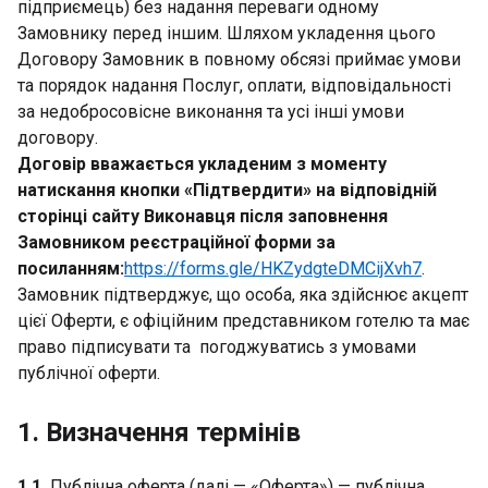
підприємець) без надання переваги одному
Замовнику перед іншим. Шляхом укладення цього
Договору Замовник в повному обсязі приймає умови
та порядок надання Послуг, оплати, відповідальності
за недобросовісне виконання та усі інші умови
договору.
Договір вважається укладеним з моменту
натискання кнопки «Підтвердити» на відповідній
сторінці сайту Виконавця після заповнення
Замовником реєстраційної форми за
посиланням:
https://forms.gle/HKZydgteDMCijXvh7
.
Замовник підтверджує, що особа, яка здійснює акцепт
цієї Оферти, є офіційним представником готелю та має
право підписувати та погоджуватись з умовами
публічної оферти.
1. Визначення термінів
1.1.
Публічна оферта (далі — «Оферта») — публічна