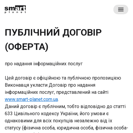
Перейти
Smartplanet
до
змісту
лідер
в
ПУБЛІЧНИЙ ДОГОВІР
галузі
інноваційних
(ОФЕРТА)
технологій
та
ІТ
про надання інформаційних послуг
рішень
в
Цей договір є офіційною та публічною пропозицією
готельній
Виконавця укласти Договір про надання
сфері.
інформаційних послуг, представлений на сайті
www.smart-planet.com.ua
.
Даний договір є публічним, тобто відповідно до статті
633 Цивільного кодексу України, його умови є
однаковими для всіх покупців незалежно від їх
статусу (фізична особа, юридична особа, фізична особа-