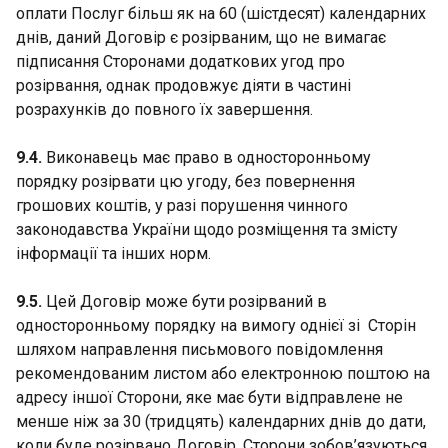
оплати Послуг більш як на 60 (шістдесят) календарних
днів, даний Договір є розірваним, що не вимагає
підписання Сторонами додаткових угод про
розірвання, однак продовжує діяти в частині
розрахунків до повного їх завершення.
9.4.
Виконавець має право в односторонньому
порядку розірвати цю угоду, без повернення
грошових коштів, у разі порушення чинного
законодавства України щодо розміщення та змісту
інформації та інших норм.
9.5.
Цей Договір може бути розірваний в
односторонньому порядку на вимогу однієї зі Сторін
шляхом направлення письмового повідомлення
рекомендованим листом або електронною поштою на
адресу іншої Сторони, яке має бути відправлене не
менше ніж за 30 (тридцять) календарних днів до дати,
коли буде розірвано Договір. Сторони зобов’язуються