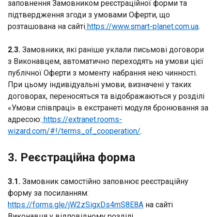
заповнення Замовником реєстраційної форми та
підтвердження згоди з умовами Оферти, що
розташована на сайті
https://www.smart-planet.com.ua
.
2.3.
Замовники, які раніше уклали письмові договори
з Виконавцем, автоматично переходять на умови цієї
публічної Оферти з моменту набрання нею чинності.
При цьому індивідуальні умови, визначені у таких
договорах, переносяться та відображаються у розділі
«Умови співпраці» в екстранеті модуля бронювання за
адресою:
https://extranet.rooms-
wizard.com/#!/terms_of_cooperation/
.
3. Реєстраційна форма
3.1.
Замовник самостійно заповнює реєстраційну
форму за посиланням:
https://forms.gle/jW2zSigxDs4mS8E8A
на сайті
Виконавця у відповідному розділі.